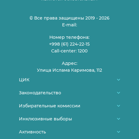
© Все права защищены 2019 - 2026
E-mail:
Номер телефона:
+998 (61) 224-22-15
Call-center: 1200
Адрес:
Улица Ислама Каримова, 112
ЦИК
О нас
Законодательство
Члены ЦИК
Конституция Узбекистана
Избирательные комиссии
График приема граждан
Нормативно-правовые документы ЦИК
Районные/городские избирательные
Инклюзивные выборы
Контакты
Постановления ЦИК РУз
комиссии
Новости
Активность
Выборы и молодежь
Постановления ЦИК КР
Участковые избирательные комиссии
Женщины на выборах