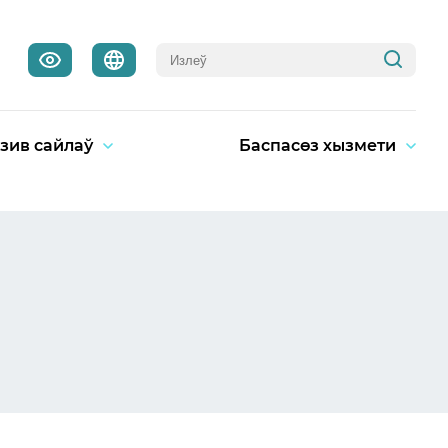
зив сайлаў
Баспасөз хызмети