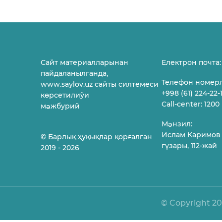
Сайт материалларынан
Електрон почта:
пайдаланылганда,
Телефон номер
www.saylov.uz сайты силтемеси
+998 (61) 224-22-
көрсетилиўи
Call-center: 1200
мəжбурий
Мəнзил:
Ислам Каримов
© Барлық ҳуқықлар қорғалган
гүзары, 112-жай
2019 - 2026
© Copyright 2