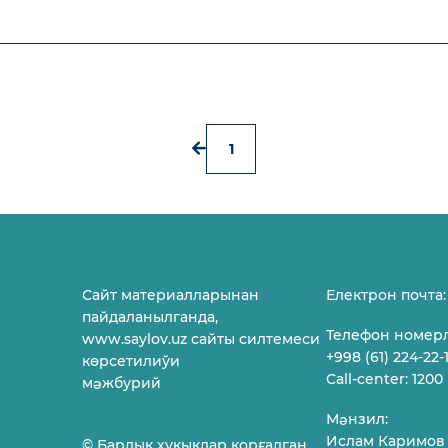
1
Сайт материалларынан
Електрон почта:
пайдаланылганда,
Телефон номер
www.saylov.uz сайты силтемеси
+998 (61) 224-22-
көрсетилиўи
Call-center: 1200
мəжбурий
Мəнзил:
Ислам Каримов
© Барлық ҳуқықлар қорғалган