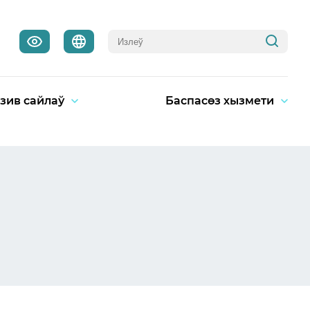
зив сайлаў
Баспасөз хызмети