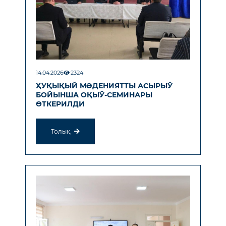
14.04.2026
2324
ҲУҚЫҚЫЙ МӘДЕНИЯТТЫ АСЫРЫЎ
БОЙЫНША ОҚЫЎ-СЕМИНАРЫ
ӨТКЕРИЛДИ
Толық