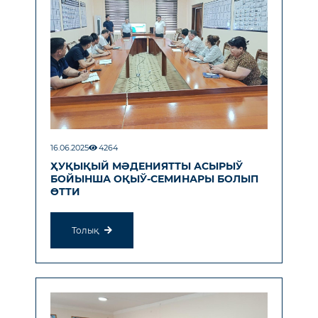
16.06.2025
4264
ҲУҚЫҚЫЙ МӘДЕНИЯТТЫ АСЫРЫЎ
БОЙЫНША ОҚЫЎ-СЕМИНАРЫ БОЛЫП
ӨТТИ
Толық