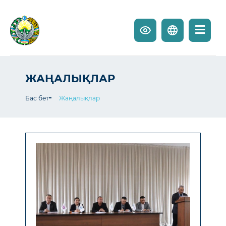
ЖАҢАЛЫҚЛАР
Бас бет
Жаңалықлар