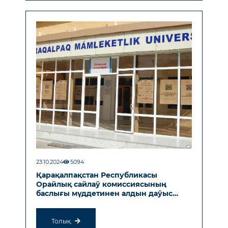
23.10.2024
5094
Қарақалпақстан Республикасы
Орайлық сайлаў комиссиясының
баслығы мүддетинен алдын даўыс
берди
Толық