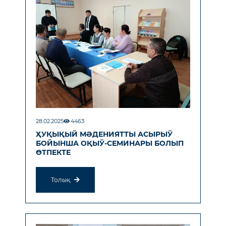
28.02.2025
4463
ҲУҚЫҚЫЙ МӘДЕНИЯТТЫ АСЫРЫЎ
БОЙЫНША ОҚЫЎ-СЕМИНАРЫ БОЛЫП
ӨТПЕКТЕ
Толық