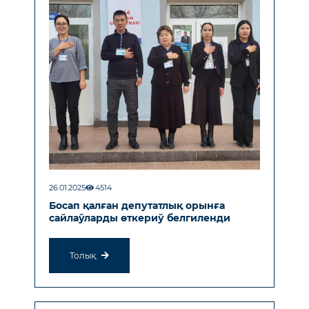
26.01.2025
4514
Босап қалған депутатлық орынға
сайлаўларды өткериў белгиленди
Толық