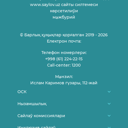
www.saylov.uz сайты силтемеси
көрсетилиўи
мəжбурий
© Барлық ҳуқықлар қорғалган 2019 - 2026
Електрон почта:
Телефон номерлери:
+998 (61) 224-22-15
Call-center: 1200
Мəнзил:
Ислам Каримов гүзары, 112-жай
ОСК
Биз туўралы
Нызамшылық
ОСК ағзалары
Өзбекстан Республикасы Конститусиясы
Сайлаў комиссиялари
Пуқараларды қабыллаў кестеси
Қарақалпақстан Республикасы ОСК
Районлық, қалалық сайлаў комиссиялары
Инклюзив сайлаў