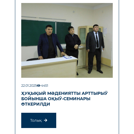
22.01.2025
4451
ҲУҚЫҚЫЙ МӘДЕНИЯТТЫ АРТТЫРЫЎ
БОЙЫНША ОҚЫЎ-СЕМИНАРЫ
ӨТКЕРИЛДИ
Толық