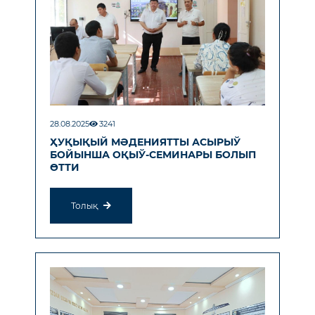
28.08.2025
3241
ҲУҚЫҚЫЙ МӘДЕНИЯТТЫ АСЫРЫЎ
БОЙЫНША ОҚЫЎ-СЕМИНАРЫ БОЛЫП
ӨТТИ
Толық