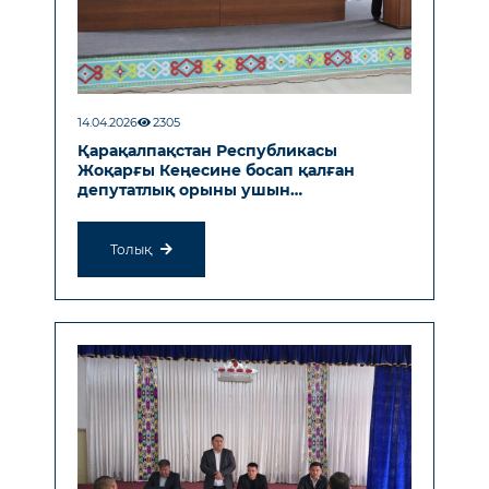
14.04.2026
2305
Қарақалпақстан Республикасы
Жоқарғы Кеңесине босап қалған
депутатлық орыны ушын
өткерилетуғын сайлаў
Толық