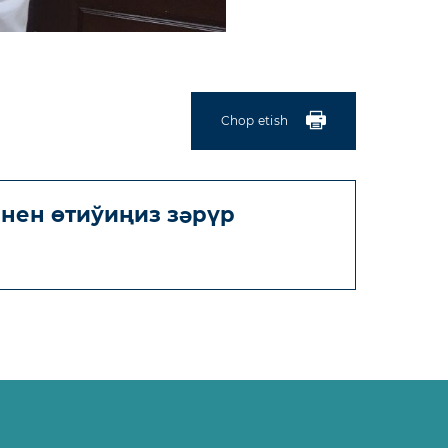
Chop etish
нен өтиўиңиз зəрүр