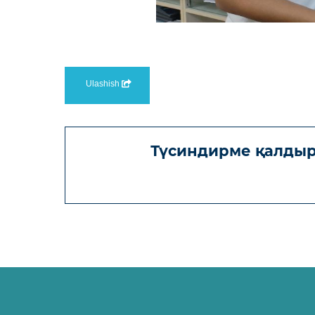
Ulashish
Түсиндирме қалдыр