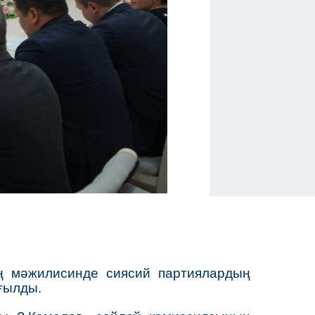
ың мәжилисинде сиясий партиялардың
ғылды.