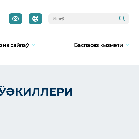
зив сайлаў
Баспасөз хызмети
 ЎӘКИЛЛЕРИ