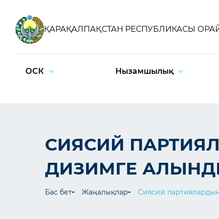
ҚАРАҚАЛПАҚСТАН РЕСПУБЛИКАСЫ ОРА
ОСК
Нызамшылық
СИЯСИЙ ПАРТИЯ
ДИЗИМГЕ АЛЫН
Бас бет
Жаңалықлар
Сиясий партиялардың