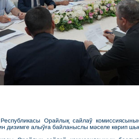
н Республикасы Орайлық сайлаў комиссиясын
ин дизимге алыўға байланыслы мәселе көрип шы