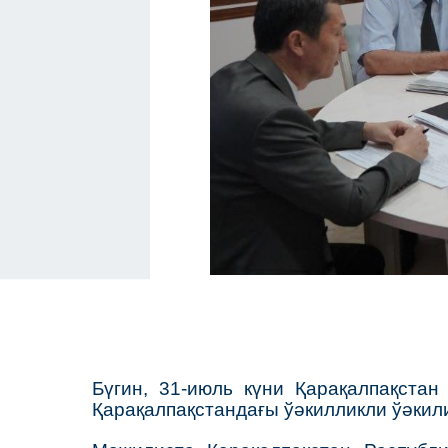
Бүгин, 31-июль күни Қарақалпақста
Қарақалпақстандағы ўәкилликли ўәкил