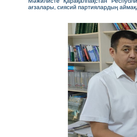
Мәжилисте Қарақалпақстан Республ
ағзалары, сиясий партиялардың аймақ