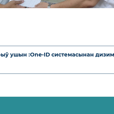
ыў ушын :One-ID системасынан дизим