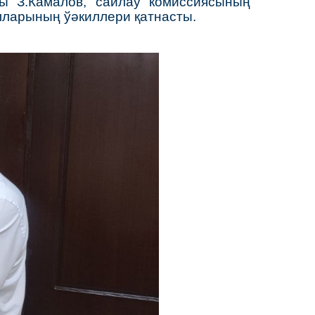
ы З.Камалов, сайлаў комиссиясының
лларының ўәкиллери қатнасты.