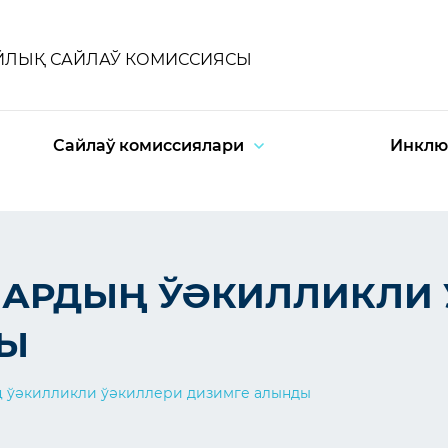
ЙЛЫҚ САЙЛАЎ КОМИССИЯСЫ
Сайлаў комиссиялари
Инклю
ЛАРДЫҢ ЎӘКИЛЛИКЛИ
ДЫ
 ўәкилликли ўәкиллери дизимге алынды