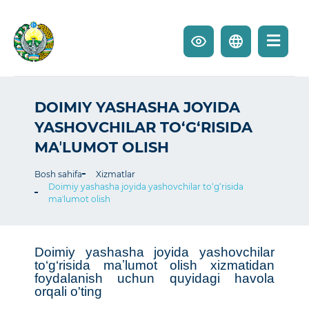
DOIMIY YASHASHA JOYIDA
YASHOVCHILAR TO‘G‘RISIDA
MAʼLUMOT OLISH
Bosh sahifa
Xizmatlar
Doimiy yashasha joyida yashovchilar to‘g‘risida
maʼlumot olish
Doimiy yashasha joyida yashovchilar
to‘g‘risida maʼlumot olish xizmatidan
foydalanish uchun quyidagi havola
orqali o'ting