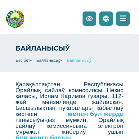
БАЙЛАНЫСЫЎ
Бас бет
Байланысыў
Байланысыў
Қарақалпақстан Республикасы
Орайлық сайлаў комиссиясы Нөкис
қаласы, Ислам Каримов гүзары, 112-
жай мәнзилинде жайласқан.
Басшылықтың пуқаралары қабыллаў
менен бул жерде
кестеси
танысыўыңыз мүмкин. Орайлық
сайлаў комиссиясына электрон
мүрәжат жибериў ушын
бул жерге басың.