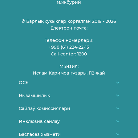
мəжбурий
© Барлық ҳуқықлар қорғалган 2019 - 2026
Електрон почта:
Телефон номерлери:
+998 (61) 224-22-15
Call-center: 1200
Мəнзил:
Ислам Каримов гүзары, 112-жай
ОСК
Биз туўралы
Нызамшылық
ОСК ағзалары
Өзбекстан Республикасы Конститусиясы
Сайлаў комиссиялари
Пуқараларды қабыллаў кестеси
Қарақалпақстан Республикасы ОСК
Районлық, қалалық сайлаў комиссиялары
Инклюзив сайлаў
Байланысыў
норматив-ҳуқықый ҳүжжетлери
Участка сайлаў комиссиялари
Жаңалықлар
Баспасөз хызмети
Сайлаў ҳəм жаслар
Өзбекстан Республикасы ОСК қарарлари