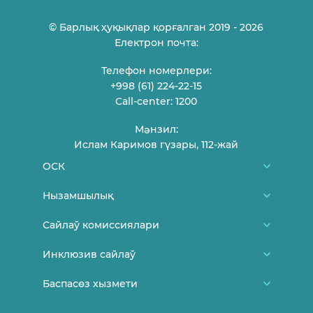
© Барлық ҳуқықлар қорғалган 2019 - 2026
Електрон почта:
Телефон номерлери:
+998 (61) 224-22-15
Call-center: 1200
Мəнзил:
Ислам Каримов гүзары, 112-жай
ОСК
Биз туўралы
Нызамшылық
ОСК ағзалары
Өзбекстан Республикасы Конститусиясы
Сайлаў комиссиялари
Пуқараларды қабыллаў кестеси
Қарақалпақстан Республикасы ОСК
Районлық, қалалық сайлаў комиссиялары
Инклюзив сайлаў
Байланысыў
норматив-ҳуқықый ҳүжжетлери
Участка сайлаў комиссиялари
Жаңалықлар
Баспасөз хызмети
Сайлаў ҳəм жаслар
Өзбекстан Республикасы ОСК қарарлари
Сайлаўда ҳаяллар
Сайлаўда майыплығы бар шахслар
Баянатлар
Қарақалпақстан Республикасы ОСК