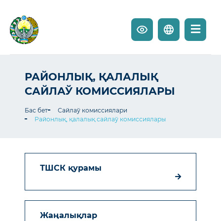
РАЙОНЛЫҚ, ҚАЛАЛЫҚ
САЙЛАЎ КОМИССИЯЛАРЫ
Бас бет
Сайлаў комиссиялари
Районлық, қалалық сайлаў комиссиялары
ТШСК қурамы
Жаңалықлар