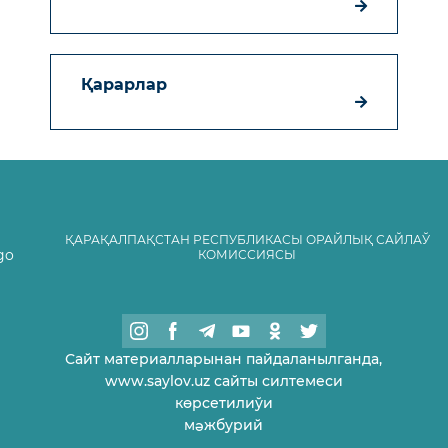
Қарарлар
ҚАРАҚАЛПАҚСТАН РЕСПУБЛИКАСЫ ОРАЙЛЫҚ САЙЛАЎ
КОМИССИЯСЫ
Сайт материалларынан пайдаланылганда,
www.saylov.uz сайты силтемеси
көрсетилиўи
мəжбурий